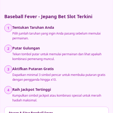
Baseball Fever - Jepang Bet Slot Terkini
Tentukan Taruhan Anda
1
Pilih jumlah taruhan yang ingin Anda pasang sebelum memulai
permainan.
Putar Gulungan
2
Tekan tombol putar untuk memulai permainan dan lihat apakah
kombinasi pemenang muncul.
Aktifkan Putaran Gratis
3
Dapatkan minimal 3 simbol pencar untuk membuka putaran gratis
dengan pengganda hingga x10.
Raih Jackpot Tertinggi
4
Kumpulkan simbol jackpot atau kombinasi spesial untuk meraih
hadiah maksimal.
Aturan & Fitur Baseball Fever