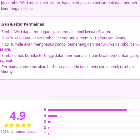
Jika simbol Wild muncul berurutan, hadiah emas akan bertambah dan memberi
keuntungan ekstra.
turan & Fitur Permainan
Simbol Wild dapat menggantikan semua simbol kecuali Scatter.
Diperlukan 3 atau lebih simbol Scatter untuk memicu 10 Putaran Gratis.
Fitur Tumble akan menghapus simbol pemenang dan menurunkan simbol baru 
asnya.
Simbol emas bernilai tertinggi dalam permainan ini dan bisa memberikan jackp
ogresif.
Permainan otomatis akan berhenti jika saldo tidak mencukupi untuk taruhan
rikutnya.
ingkat Pengguna
5
4.9
4
3
⭐⭐⭐⭐⭐
2
1245 Lihat semua ulasan
1