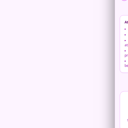
A
at
pr
be
Per