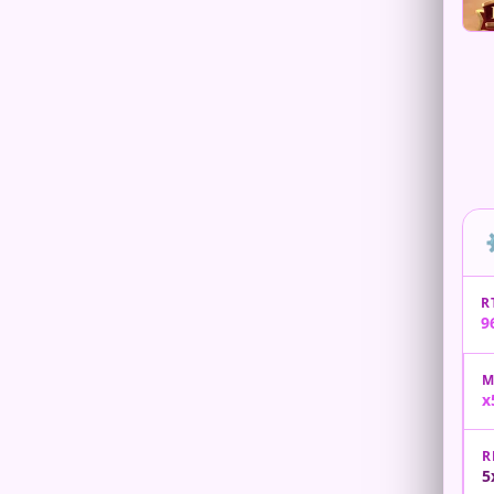
R
9
M
x
R
5