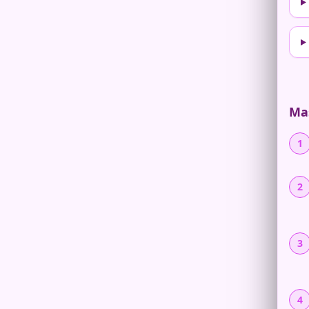
Mas
1
2
3
4