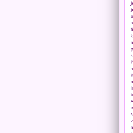
j
j
B
a
f
k
m
p
s
P
a
R
m
i
b
A
i
M
v
m