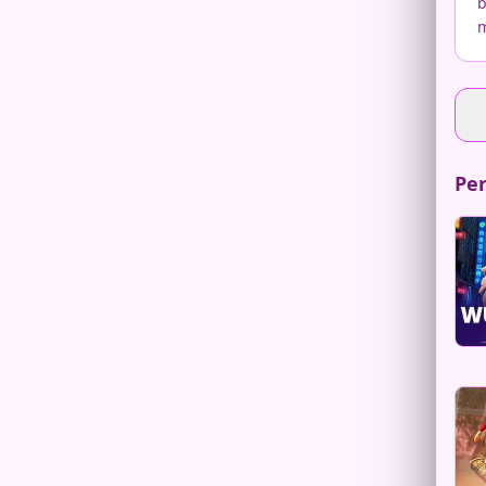
b
m
Pe