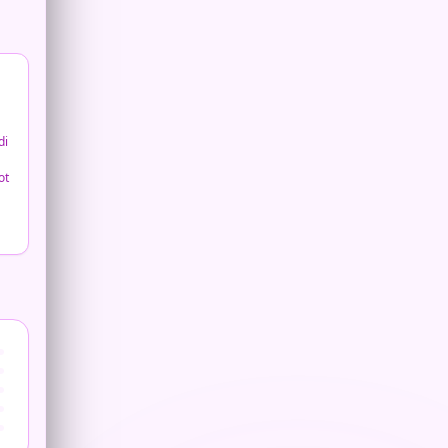
di
ot