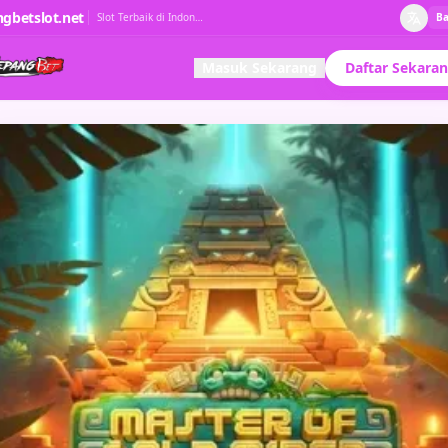
ngbetslot.net
Slot Terbaik di Indonesia
B
Masuk Sekarang
Daftar Sekara